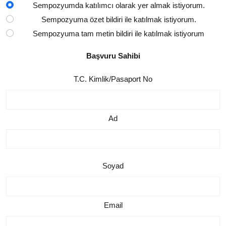
Sempozyumda katılımcı olarak yer almak istiyorum.
Sempozyuma özet bildiri ile katılmak istiyorum.
2-3 EKIM 2025
Sempozyuma tam metin bildiri ile katılmak istiyorum
Başvuru Sahibi
T.C. Kimlik/Pasaport No
ULUSLARARASI GELENEKSEL
GIDALAR
VE
Ad
SÜRDÜRÜLEBILIR BESLENME
SEMPOZYUMU
Soyad
-310
-4
-5
-7
Email
GÜN
SAAT
DK
SN