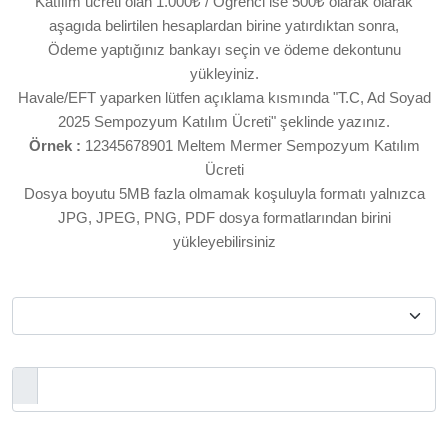
Katılım ücreti olan 1.000₺ / Öğrenci ise 500₺ olarak olarak
aşagıda belirtilen hesaplardan birine yatırdıktan sonra,
Ödeme yaptığınız bankayı seçin ve ödeme dekontunu
yükleyiniz.
Havale/EFT yaparken lütfen açıklama kısmında "T.C, Ad Soyad
2025 Sempozyum Katılım Ücreti" şeklinde yazınız.
Örnek :
12345678901 Meltem Mermer Sempozyum Katılım
Ücreti
Dosya boyutu 5MB fazla olmamak koşuluyla formatı yalnızca
JPG, JPEG, PNG, PDF dosya formatlarından birini
yükleyebilirsiniz